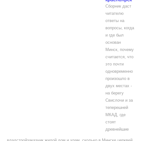
Сборник даст
читателю
ответы на
вопросы, когда
и где был
основан
Минск, почему
считается, что
это почти
одновременно
произошло в
двух местах -
на берегу
Свислочи и за
теперешней
МКАД, где
стоят
древнейшие
владстройзаказчик жилой дом и храм, сколько в Минске церквей