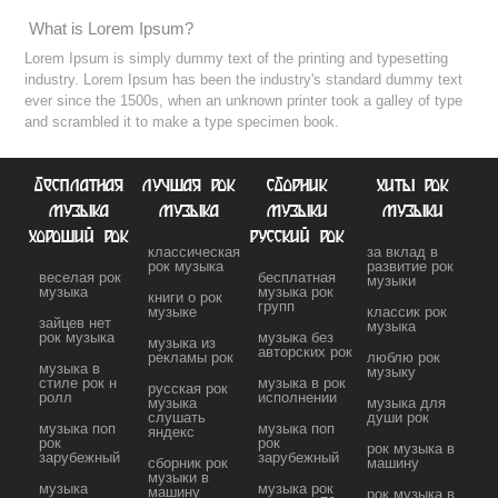
What is Lorem Ipsum?
Lorem Ipsum is simply dummy text of the printing and typesetting
industry. Lorem Ipsum has been the industry's standard dummy text
ever since the 1500s, when an unknown printer took a galley of type
and scrambled it to make a type specimen book.
бесплатная
лучшая рок
сборник
хиты рок
музыка
музыка
музыки
музыки
хороший рок
русский рок
классическая
за вклад в
рок музыка
развитие рок
веселая рок
бесплатная
музыки
музыка
музыка рок
книги о рок
групп
музыке
классик рок
зайцев нет
музыка
рок музыка
музыка без
музыка из
авторских рок
рекламы рок
люблю рок
музыка в
музыку
стиле рок н
музыка в рок
русская рок
ролл
исполнении
музыка
музыка для
слушать
души рок
музыка поп
музыка поп
яндекс
рок
рок
рок музыка в
зарубежный
зарубежный
сборник рок
машину
музыки в
музыка
музыка рок
машину
рок музыка в