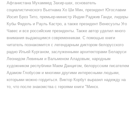
Афганистана Мухаммед Захир-шах, основатель
социалистического Вьетнама Хо Ши Мин, президент Югославии
Иосип Броз Тито, премьер-министр Индии Раджив Ганди, лидеры
Кубы Фидель и Рауль Кастро, а также президент Венесуэлы Уго
Чавес и все российские президенты. Также автор уделил много
внимания выдающимся современникам. С помощью книги
читатель познакомится с легендарным диктором белорусского
радио Ильей Курганом, заслуженными архитекторами Беларуси
Леонидом Левиным и Вальменом Аладовым, народным
художником республики Маем Данцигом, белорусским писателем
Адамом Глобусом и многими другими интересными людьми,
которыми можно гордиться. Виктор Корбут выразил надежду на
то, что после знакомства с героями книги "Минск.