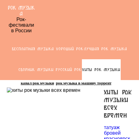
РОК МУЗЫК
А
Рок-
фестивали
в России
БЕСПЛАТНАЯ МУЗЫКА ХОРОШИЙ РОК
ЛУЧШАЯ РОК МУЗЫКА
СБОРНИК МУЗЫКИ РУССКИЙ РОК
ХИТЫ РОК МУЗЫКИ
канал рок музыки
рок музыка в машину торрент
хиты рок
музыки
всех
времен
татуаж
бровей
красноярск