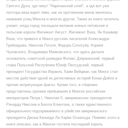
Святого Духа, где пекут "Нарочанский хлеб", а где вот уже
полтора века варят пиво, как на протяжении веков менялись
названия улиц Минска и многое другое. Также из книги читатель
узнает, когда город посещали великие князья литовские и
польские короли Жигимонт Август, Жигимонт Ваза, Ян Казимир
Ваза, что привело в Минск русских писателей Александра
Грибоедова, Николая Гоголя, Федора Сологуба, Корнея
Чуковского, Владимира Маяковского, что здесь делали
основатель советской разведки Феликс Дзержинский, первый
глава Польской Республики Юзеф Пилсудский, первый
президент Государства Израиль Хаим Вейцман, как Минск стал
местом действия одной из детективных историй Конан-Дойля и
прочие интригующие факты. Кроме того, в сборнике
представлены хроники пребывания в Минске российских
императоров Петра I, Николая II, американских президентов
Ричарда Никсона и Билла Клинтона, а также единственного
официального подозреваемого в убийстве американского
президента Джона Кеннеди Ли Харви Освальда. Помимо этого в
книге описано, как в Минске гостили последний король