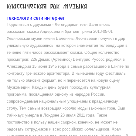
классическая рок музыка
технологии сети интернет
Поделиться с друзьями - Легендарная тетя Валя вновь
расскажет сказки Андерсена и братьев Гримм 2013-05-01
Ульяновский музей имени Валенины Леонтьевой получил в дар
уникальную аудиозапись, на которой знаменитая телеведущая в
течение пяти часов рассказывает сказки. Общее количество
просмотров: 226 Демис (Артемиос) Вентурис Руссос родился в
Александрии 15 июня 1946 года в семье работавшего в Египте по
контракту греческого архитектора. В нынешнем году фестиваль
не только обновит формат, но и перенесется на новую сцену
Музкомедии. Каждый день будет проходить культурная
программа, посвященная одному из народов России,
сопровождаемая национальным угощением к праздничному
столу. Тем самым возвращая королю моды законный трон. Эми
Уайнхаус умерла в Лондоне 23 июля 2011 года. Такое
постоянство в пользу нашей сборной, конечно, не может не
радовать сотрудников и всех российских болельщиков. Храм