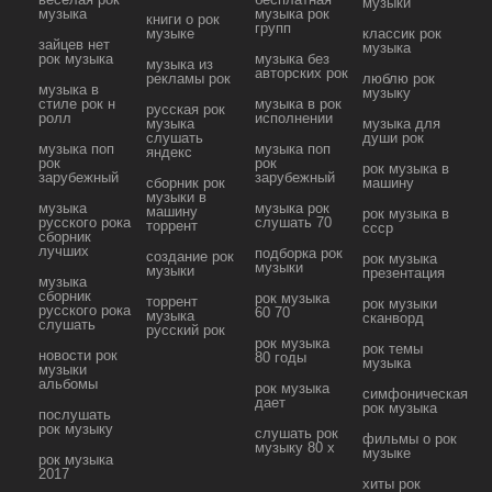
музыки
музыка
музыка рок
книги о рок
групп
музыке
классик рок
зайцев нет
музыка
рок музыка
музыка без
музыка из
авторских рок
рекламы рок
люблю рок
музыка в
музыку
стиле рок н
музыка в рок
русская рок
ролл
исполнении
музыка
музыка для
слушать
души рок
музыка поп
музыка поп
яндекс
рок
рок
рок музыка в
зарубежный
зарубежный
сборник рок
машину
музыки в
музыка
музыка рок
машину
рок музыка в
русского рока
слушать 70
торрент
ссср
сборник
лучших
подборка рок
создание рок
рок музыка
музыки
музыки
презентация
музыка
сборник
рок музыка
торрент
рок музыки
русского рока
60 70
музыка
сканворд
слушать
русский рок
рок музыка
рок темы
новости рок
80 годы
музыка
музыки
альбомы
рок музыка
симфоническая
дает
рок музыка
послушать
рок музыку
слушать рок
фильмы о рок
музыку 80 х
музыке
рок музыка
2017
хиты рок