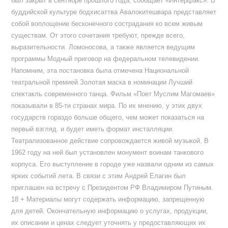
был закрыт в сентябре прошлого года, сообщает «Интерфакс». В
буддийской культуре бодхисаттва Авалокитешвара представляет
собой воплощение бесконечного сострадания ко всем живым
существам. От этого сочетания требуют, прежде всего,
выразительности. Ломоносова, а также является ведущим
программы Модный приговор на федеральном телевидении.
Напомним, эта постановка была отмечена Национальной
театральной премией Золотая маска в номинации Лучший
спектакль современного танца. Фильм «Поет Муслим Магомаев»
показывали в 85-ти странах мира. По их мнению, у этих двух
государств гораздо больше общего, чем может показаться на
первый взгляд. и будет иметь формат инсталляции.
Театрализованное действие сопровождается живой музыкой. В
1962 году на ней был установлен монумент воинам танкового
корпуса. Его выступление в городе уже назвали одним из самых
ярких событий лета. В связи с этим Андрей Елагин был
приглашен на встречу с Президентом РФ Владимиром Путиным.
18 + Материалы могут содержать информацию, запрещенную
для детей. Окончательную информацию о услугах, продукции,
их описании и ценах следует уточнять у предоставляющих их