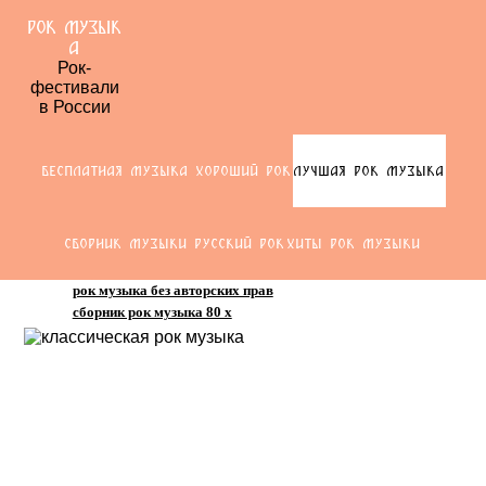
РОК МУЗЫК
А
Рок-
фестивали
в России
БЕСПЛАТНАЯ МУЗЫКА ХОРОШИЙ РОК
ЛУЧШАЯ РОК МУЗЫКА
СБОРНИК МУЗЫКИ РУССКИЙ РОК
ХИТЫ РОК МУЗЫКИ
рок музыка без авторских прав
сборник рок музыка 80 х