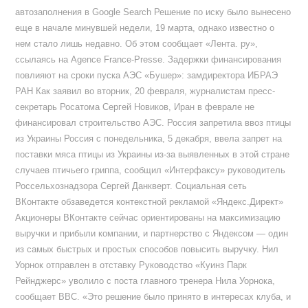
автозаполнения в Google Search Решение по иску было вынесено
еще в начале минувшей недели, 19 марта, однако известно о
нем стало лишь недавно. Об этом сообщает «Лента. ру»,
ссылаясь на Agence France-Presse. Задержки финансирования
повлияют на сроки пуска АЭС «Бушер»: замдиректора ИБРАЭ
РАН Как заявил во вторник, 20 февраля, журналистам пресс-
секретарь Росатома Сергей Новиков, Иран в феврале не
финансировал строительство АЭС. Россия запретила ввоз птицы
из Украины Россия с понедельника, 5 декабря, ввела запрет на
поставки мяса птицы из Украины из-за выявленных в этой стране
случаев птичьего гриппа, сообщил «Интерфаксу» руководитель
Россельхознадзора Сергей Данкверт. Социальная сеть
ВКонтакте обзаведется контекстной рекламой «Яндекс.Директ»
Акционеры ВКонтакте сейчас ориентированы на максимизацию
выручки и прибыли компании, и партнерство с Яндексом — один
из самых быстрых и простых способов повысить выручку. Нил
Уорнок отправлен в отставку Руководство «Куинз Парк
Рейнджерс» уволило с поста главного тренера Нила Уорнока,
сообщает BBC. «Это решение было принято в интересах клуба, и