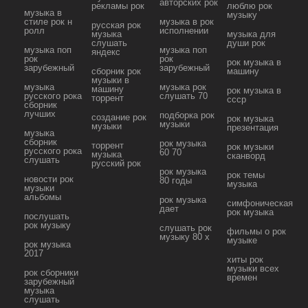
авторских рок
рекламы рок
люблю рок
музыка в
музыку
стиле рок н
музыка в рок
русская рок
ролл
исполнении
музыка
музыка для
слушать
души рок
музыка поп
музыка поп
яндекс
рок
рок
рок музыка в
зарубежный
зарубежный
сборник рок
машину
музыки в
музыка
музыка рок
машину
рок музыка в
русского рока
слушать 70
торрент
ссср
сборник
лучших
подборка рок
создание рок
рок музыка
музыки
музыки
презентация
музыка
сборник
рок музыка
торрент
рок музыки
русского рока
60 70
музыка
сканворд
слушать
русский рок
рок музыка
рок темы
новости рок
80 годы
музыка
музыки
альбомы
рок музыка
симфоническая
дает
рок музыка
послушать
рок музыку
слушать рок
фильмы о рок
музыку 80 х
музыке
рок музыка
2017
хиты рок
музыки всех
рок сборники
времен
зарубежный
музыка
слушать