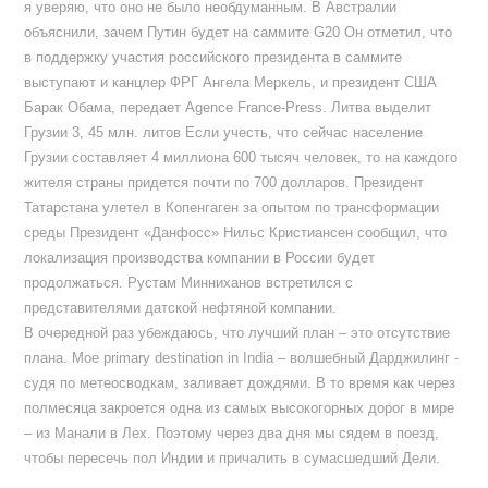
я уверяю, что оно не было необдуманным. В Австралии
объяснили, зачем Путин будет на саммите G20 Он отметил, что
в поддержку участия российского президента в саммите
выступают и канцлер ФРГ Ангела Меркель, и президент США
Барак Обама, передает Agence France-Press. Литва выделит
Грузии 3, 45 млн. литов Если учесть, что сейчас население
Грузии составляет 4 миллиона 600 тысяч человек, то на каждого
жителя страны придется почти по 700 долларов. Президент
Татарстана улетел в Копенгаген за опытом по трансформации
среды Президент «Данфосс» Нильс Кристиансен сообщил, что
локализация производства компании в России будет
продолжаться. Рустам Минниханов встретился с
представителями датской нефтяной компании.
В очередной раз убеждаюсь, что лучший план – это отсутствие
плана. Мое primary destination in India – волшебный Дарджилинг -
судя по метеосводкам, заливает дождями. В то время как через
полмесяца закроется одна из самых высокогорных дорог в мире
– из Манали в Лех. Поэтому через два дня мы сядем в поезд,
чтобы пересечь пол Индии и причалить в сумасшедший Дели.