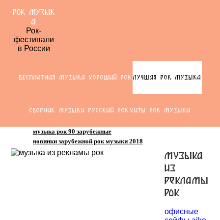
РОК МУЗЫК
А
Рок-
фестивали
в России
БЕСПЛАТНАЯ МУЗЫКА ХОРОШИЙ РОК
ЛУЧШАЯ РОК МУЗЫКА
СБОРНИК МУЗЫКИ РУССКИЙ РОК
ХИТЫ РОК МУЗЫКИ
музыка рок 90 зарубежные
новинки зарубежной рок музыки 2018
музыка
из
рекламы
рок
офисные