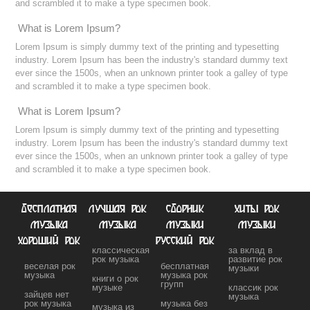
and scrambled it to make a type specimen book.
What is Lorem Ipsum?
Lorem Ipsum is simply dummy text of the printing and typesetting
industry. Lorem Ipsum has been the industry's standard dummy text
ever since the 1500s, when an unknown printer took a galley of type
and scrambled it to make a type specimen book.
What is Lorem Ipsum?
Lorem Ipsum is simply dummy text of the printing and typesetting
industry. Lorem Ipsum has been the industry's standard dummy text
ever since the 1500s, when an unknown printer took a galley of type
and scrambled it to make a type specimen book.
бесплатная
лучшая рок
сборник
хиты рок
музыка
музыка
музыки
музыки
хороший рок
русский рок
классическая
за вклад в
рок музыка
развитие рок
веселая рок
бесплатная
музыки
музыка
музыка рок
книги о рок
групп
музыке
классик рок
зайцев нет
музыка
рок музыка
музыка без
музыка из