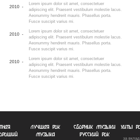
Lorem ipsum dolor sit amet, consectetuer
2010 -
adipiscing elit. Praesent vestibulum molestie lacus.
Aeonummy hendrerit mauris. Phasellus porta.
Fusce suscipit varius mi.
Lorem ipsum dolor sit amet, consectetuer
2010 -
adipiscing elit. Praesent vestibulum molestie lacus.
Aeonummy hendrerit mauris. Phasellus porta.
Fusce suscipit varius mi.
Lorem ipsum dolor sit amet, consectetuer
2010 -
adipiscing elit. Praesent vestibulum molestie lacus.
Aeonummy hendrerit mauris. Phasellus porta.
Fusce suscipit varius mi.
тная
лучшая рок
сборник музыки
хиты р
ороший
музыка
русский рок
за вклад