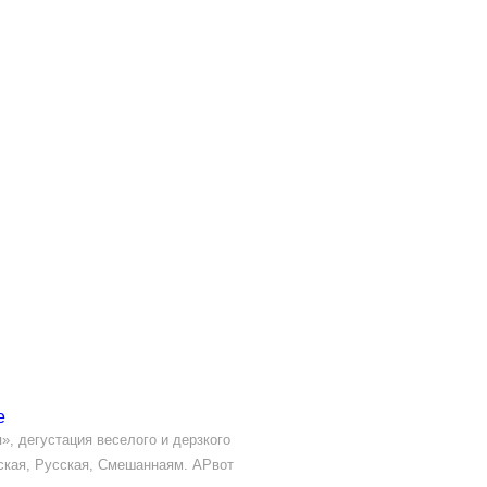
е
», дегустация веселого и дерзкого
йская, Русская, Смешаннаям. АPвот