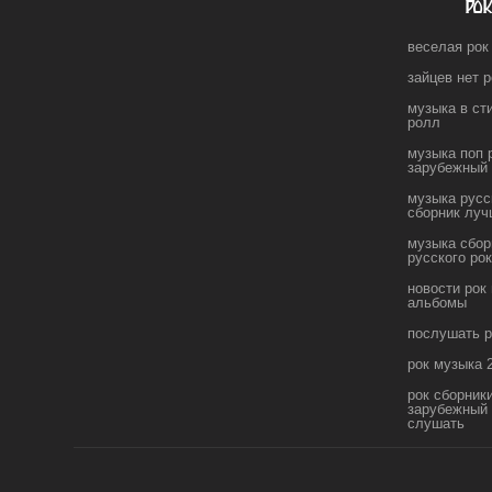
ро
веселая рок
зайцев нет 
музыка в сти
ролл
музыка поп 
зарубежный
музыка русс
сборник луч
музыка сбор
русского ро
новости рок
альбомы
послушать р
рок музыка 
рок сборник
зарубежный
слушать