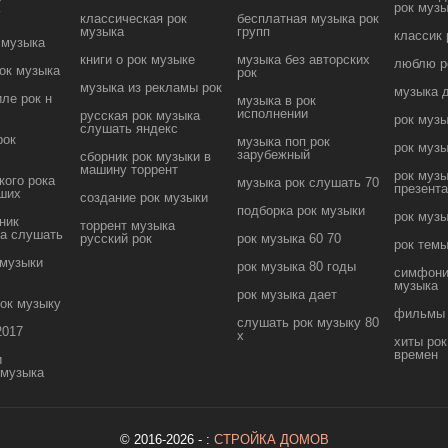
к
рок муз
классическая рок
бесплатная музыка рок
музыка
групп
классик 
 музыка
книги о рок музыке
музыка без авторских
люблю р
рок музыка
рок
музыка из рекламы рок
музыка 
ле рок н
музыка в рок
исполнении
русская рок музыка
рок муз
слушать яндекс
рок
музыка поп рок
рок музы
зарубежный
сборник рок музыки в
машину торрент
рок муз
кого рока
музыка рок слушать 70
презент
ших
создание рок музыки
подборка рок музыки
рок муз
ник
торрент музыка
ка слушать
русский рок
рок музыка 60 70
рок тем
 музыки
рок музыка 80 годы
симфони
музыка
рок музыка дает
ок музыку
фильмы 
слушать рок музыку 80
2017
х
хиты рок
времен
и
 музыка
© 2016-2026 - :
СТРОЙКА ДОМОВ