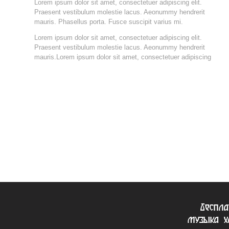
Lorem ipsum dolor sit amet, consectetuer adipiscing elit.
Praesent vestibulum molestie lacus. Aeonummy hendrerit
mauris. Phasellus porta. Fusce suscipit varius mi.
Lorem ipsum dolor sit amet, consectetuer adipiscing elit.
Praesent vestibulum molestie lacus. Aeonummy hendrerit
mauris.Lorem ipsum dolor sit amet, consectetuer adipiscing
беспла
музыка х