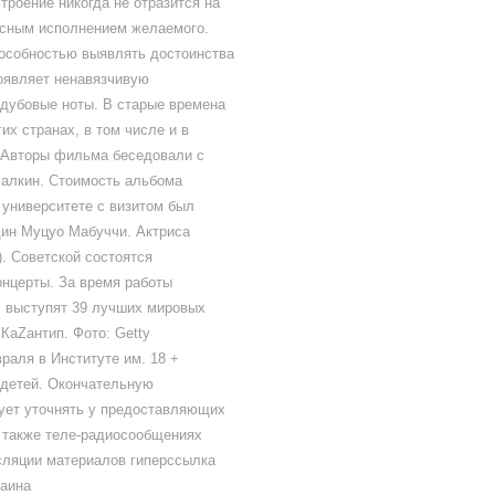
троение никогда не отразится на
есным исполнением желаемого.
пособностью выявлять достоинства
роявляет ненавязчивую
 дубовые ноты. В старые времена
их странах, в том числе и в
. Авторы фильма беседовали с
Малкин. Стоимость альбома
университете с визитом был
дин Муцуо Мабуччи. Актриса
). Советской состоятся
нцерты. За время работы
ах выступят 39 лучших мировых
КаZантип. Фото: Getty
раля в Институте им. 18 +
детей. Окончательную
дует уточнять у предоставляющих
а также теле-радиосообщениях
нсляции материалов гиперссылка
раина