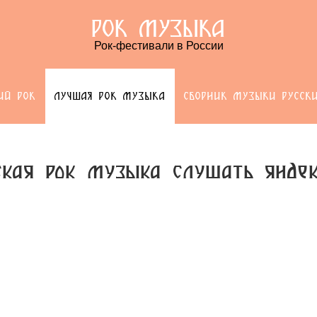
РОК МУЗЫКА
Рок-фестивали в России
ИЙ РОК
ЛУЧШАЯ РОК МУЗЫКА
СБОРНИК МУЗЫКИ РУССК
ская рок музыка слушать янде