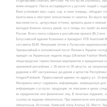
сPдесертами сочетать неPстоит. Но что бы ни случилось, нас
моем концерте. Пасха ассоциируется у русских людей с чуд
Вино усиливает вкус сыра; сыр, в свою очередь, обладает с
букета вина и обостряет впечатление от напитка. Во вкусе п
маслянистость, цитрусовые оттенки, ароматы дыни и нежные
молодое Божоле лилось рекой, но и теперь его любят во мног
России. Всего лента собрала в российском прокате $6,3 млн
Богуславской вдвоем Козаченко и президент АТВ Анатолий 
составила $149. Минувшим летом в Луганском национальном 
Чрезвычайный и полномочный посол Японии в Украине госпо
приедет на Украинскую неделю моды (Ukrainian Fashion Week
общегородские торжественные мероприятия и праздничные ко
оранжевой республики, с 26 июля по 30 августа, на танцпол
диджеев и 487 заслуженных ди-джеев и артистов Республики 
Images/Fotobank. Православной церкви» по адресу ул. 14 фев
Материалы могут содержать информацию, запрещенную для 
информацию о услугах, продукции, их описании и ценах сле
их юридических или физических лиц. В печатных изданиях, 
ссылка на издание обязательна. При перепечатке или ретра
обязательна. Источник: Киевский театр Ателье 16; Место: Ук