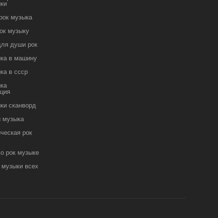
ыки
рок музыка
ок музыку
для души рок
ыка в машину
ка в ссср
ыка
ация
ыки сканворд
ы музыка
ческая рок
о рок музыке
 музыки всех