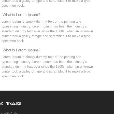
printer took a galley of type and scrambled it to make a type
specimen book.
What is Lorem Ipsum?
Lorem Ipsum is simply dummy text of the printing and
typesetting industry. Lorem Ipsum has been the industry's
standard dummy text ever since the 1500s, when an unknown
printer took a galley of type and scrambled it to make a type
specimen book.
What is Lorem Ipsum?
Lorem Ipsum is simply dummy text of the printing and
typesetting industry. Lorem Ipsum has been the industry's
standard dummy text ever since the 1500s, when an unknown
printer took a galley of type and scrambled it to make a type
specimen book.
ок музыки
 в развитие