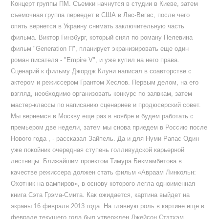
Концерт группы ПМ. Съемки начнутся в студии в Киеве, затем
съемочная группа переедет в США в Лас-Вегас, после чего
опять вернется в Украину снимать заключительную часть
фильма. Виктор Гинзбург, который снял по роману Пелевина
фильм "Generation П", планирует экранизировать еще один
роман писателя - "Empire V", и уже купил на него права.
Сценарий к фильму Джордж Клуни написал в соавторстве с
актером и режиссером Грантом Хеслов. Первым делом, на его
взгляд, необходимо организовать конкурс по заявкам, затем
мастер-классы по написанию сценариев и продюсерский совет.
Мы вернемся в Москву еще раз в ноябре и будем работать с
премьером две недели, затем мы снова приедем в Россию после
Нового года , - рассказал Зайпель. Да и для Нуми Рапас Один
уже покойник очередная ступень голливудской карьерной
лестницы. Ближайшим проектом Тимура Бекмамбетова в
качестве режиссера должен стать фильм «Авраам Линкольн:
Охотник на вампиров», в основу которого легла одноименная
книга Сэта Грэма-Смита. Как ожидается, картина выйдет на
экраны 16 февраля 2013 года. На главную роль в картине еще в
феврале текущего года был утвержден Джейсон Стэтхэм.