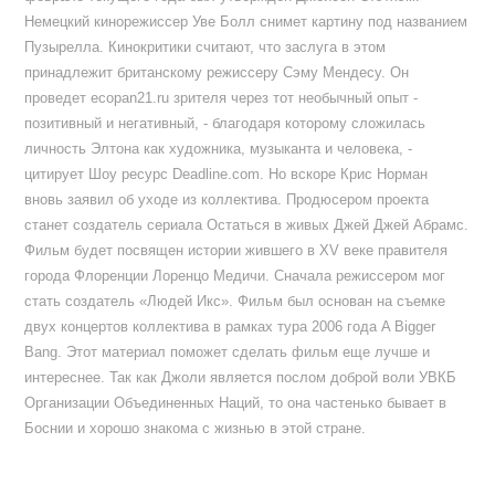
Немецкий кинорежиссер Уве Болл снимет картину под названием
Пузырелла. Кинокритики считают, что заслуга в этом
принадлежит британскому режиссеру Сэму Мендесу. Он
проведет ecopan21.ru зрителя через тот необычный опыт -
позитивный и негативный, - благодаря которому сложилась
личность Элтона как художника, музыканта и человека, -
цитирует Шоу ресурс Deadline.com. Но вскоре Крис Норман
вновь заявил об уходе из коллектива. Продюсером проекта
станет создатель сериала Остаться в живых Джей Джей Абрамс.
Фильм будет посвящен истории жившего в XV веке правителя
города Флоренции Лоренцо Медичи. Сначала режиссером мог
стать создатель «Людей Икс». Фильм был основан на съемке
двух концертов коллектива в рамках тура 2006 года A Bigger
Bang. Этот материал поможет сделать фильм еще лучше и
интереснее. Так как Джоли является послом доброй воли УВКБ
Организации Объединенных Наций, то она частенько бывает в
Боснии и хорошо знакома с жизнью в этой стране.