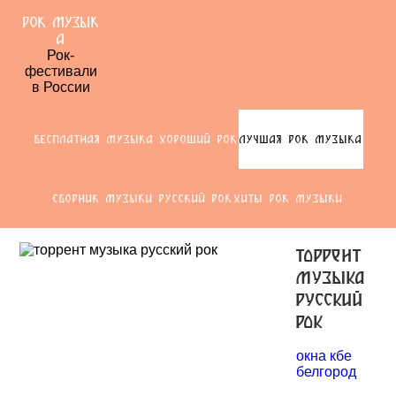
РОК МУЗЫК
А
Рок-
фестивали
в России
БЕСПЛАТНАЯ МУЗЫКА ХОРОШИЙ РОК
ЛУЧШАЯ РОК МУЗЫКА
СБОРНИК МУЗЫКИ РУССКИЙ РОК
ХИТЫ РОК МУЗЫКИ
торрент
музыка
русский
рок
окна кбе
белгород