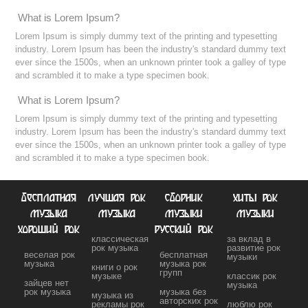
What is Lorem Ipsum?
Lorem Ipsum is simply dummy text of the printing and typesetting
industry. Lorem Ipsum has been the industry's standard dummy text
ever since the 1500s, when an unknown printer took a galley of type
and scrambled it to make a type specimen book.
What is Lorem Ipsum?
Lorem Ipsum is simply dummy text of the printing and typesetting
industry. Lorem Ipsum has been the industry's standard dummy text
ever since the 1500s, when an unknown printer took a galley of type
and scrambled it to make a type specimen book.
бесплатная
лучшая рок
сборник
хиты рок
музыка
музыка
музыки
музыки
хороший рок
русский рок
классическая
за вклад в
рок музыка
развитие рок
веселая рок
бесплатная
музыки
музыка
музыка рок
книги о рок
групп
музыке
классик рок
зайцев нет
музыка
рок музыка
музыка без
музыка из
авторских рок
рекламы рок
люблю рок