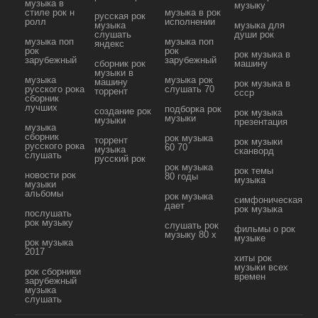
музыка в
музыку
стиле рок н
музыка в рок
русская рок
ролл
исполнении
музыка
музыка для
слушать
души рок
музыка поп
музыка поп
яндекс
рок
рок
рок музыка в
зарубежный
зарубежный
сборник рок
машину
музыки в
музыка
музыка рок
машину
рок музыка в
русского рока
слушать 70
торрент
ссср
сборник
лучших
подборка рок
создание рок
рок музыка
музыки
музыки
презентация
музыка
сборник
рок музыка
торрент
рок музыки
русского рока
60 70
музыка
сканворд
слушать
русский рок
рок музыка
рок темы
новости рок
80 годы
музыка
музыки
альбомы
рок музыка
симфоническая
дает
рок музыка
послушать
рок музыку
слушать рок
фильмы о рок
музыку 80 х
музыке
рок музыка
2017
хиты рок
музыки всех
рок сборники
времен
зарубежный
музыка
слушать