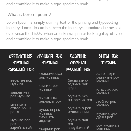
and scrambled it to make a type specimen book.
What is Lorem Ipsum?
Lorem Ipsum is simply dummy text of the printing and typesetting
industry. Lorem Ipsum has been the industry's standard dummy text
ever since the 1500s, when an unknown printer took a galley of type
and scrambled it to make a type specimen book.
бесплатная
лучшая рок
сборник
хиты рок
музыка
музыка
музыки
музыки
хороший рок
русский рок
классическая
за вклад в
рок музыка
развитие рок
веселая рок
бесплатная
музыки
музыка
музыка рок
книги о рок
групп
музыке
классик рок
зайцев нет
музыка
рок музыка
музыка без
музыка из
авторских рок
рекламы рок
люблю рок
музыка в
музыку
стиле рок н
музыка в рок
русская рок
ролл
исполнении
музыка
музыка для
слушать
души рок
музыка поп
музыка поп
яндекс
рок
рок
рок музыка в
зарубежный
зарубежный
сборник рок
машину