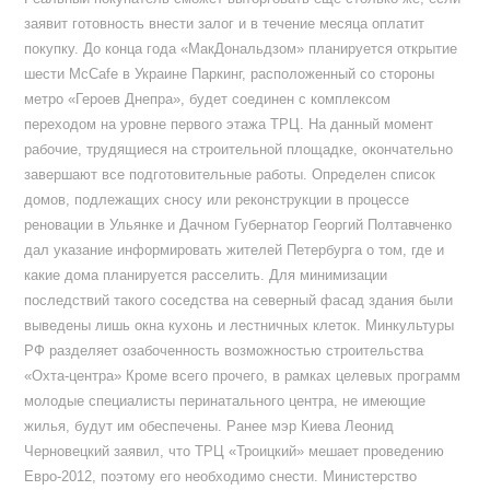
заявит готовность внести залог и в течение месяца оплатит
покупку. До конца года «МакДональдзом» планируется открытие
шести McCafe в Украине Паркинг, расположенный со стороны
метро «Героев Днепра», будет соединен с комплексом
переходом на уровне первого этажа ТРЦ. На данный момент
рабочие, трудящиеся на строительной площадке, окончательно
завершают все подготовительные работы. Определен список
домов, подлежащих сносу или реконструкции в процессе
реновации в Ульянке и Дачном Губернатор Георгий Полтавченко
дал указание информировать жителей Петербурга о том, где и
какие дома планируется расселить. Для минимизации
последствий такого соседства на северный фасад здания были
выведены лишь окна кухонь и лестничных клеток. Минкультуры
РФ разделяет озабоченность возможностью строительства
«Охта-центра» Кроме всего прочего, в рамках целевых программ
молодые специалисты перинатального центра, не имеющие
жилья, будут им обеспечены. Ранее мэр Киева Леонид
Черновецкий заявил, что ТРЦ «Троицкий» мешает проведению
Евро-2012, поэтому его необходимо снести. Министерство