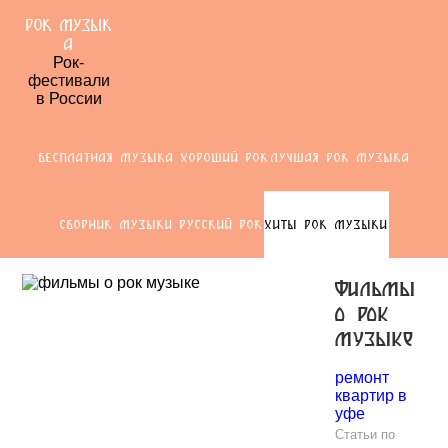
РОК МУЗЫК
А
Рок-
фестивали
в России
БЕСПЛАТНАЯ МУЗЫКА ХОРОШИЙ РОК
ЛУЧШАЯ РОК МУЗЫКА
СБОРНИК МУЗЫКИ РУССКИЙ РОК
ХИТЫ РОК МУЗЫКИ
фильмы
о рок
музыке
ремонт
квартир в
уфе
Статьи по