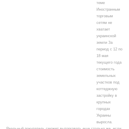
теме
Иностранным
торговым
сетям не
хватает
украинской
земли За
период с 12 по
18 мая
текущего года
стоимость
земельных
участков под
коттеджную
застройку в
крупных
городах
Украины
выросла.
Реальный покупатель сможет выторговать еще столько же, если